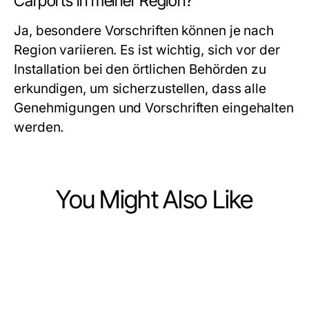
Carports in meiner Region?
Ja, besondere Vorschriften können je nach
Region variieren. Es ist wichtig, sich vor der
Installation bei den örtlichen Behörden zu
erkundigen, um sicherzustellen, dass alle
Genehmigungen und Vorschriften eingehalten
werden.
You Might Also Like
Home and Garden
Home and Garden
Garten Haus Vergleichen: Die
Home and Garden
Wie Terrassenüberdachungen Ihre
besten Optionen für Ihr Traumhaus