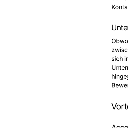
Konta
Unte
Obwoh
zwisc
sich 
Unter
hingeg
Bewer
Vort
Acce