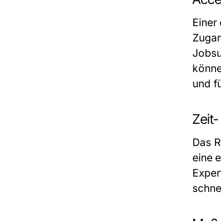
Einer
Zugan
Jobsu
könne
und f
Zeit
Das R
eine 
Exper
schnel