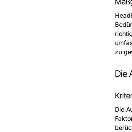
Maßg
Headh
Bedür
richt
umfas
zu ge
Die 
Krite
Die A
Fakto
berüc