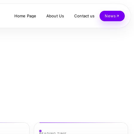
Home Page
About Us
Contact us
News
READING TIME