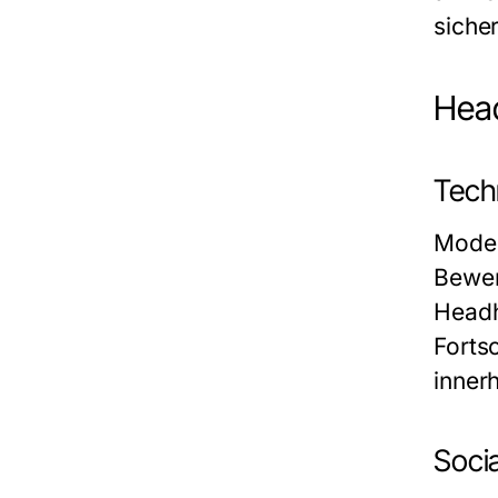
siche
Head
Tech
Moder
Bewer
Headh
Forts
innerh
Soci