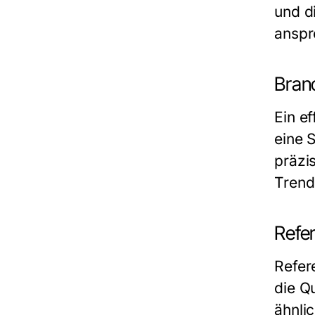
und d
anspr
Bran
Ein e
eine 
präzi
Trend
Refe
Refer
die Qu
ähnli