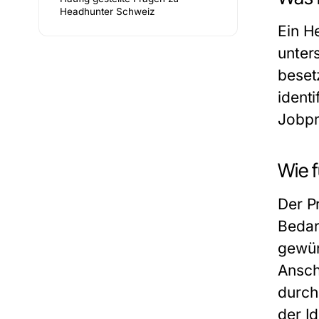
Headhunter Schweiz
Ein H
unter
beset
ident
Jobpr
Wie 
Der P
Bedar
gewün
Ansch
durch
der Id