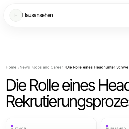
Hausansehen
H
Home
News
Jobs and Career
Die Rolle eines Headhunter Schwe
Die Rolle eines He
Rekrutierungsproze
AUTHOR
PUBLISHED